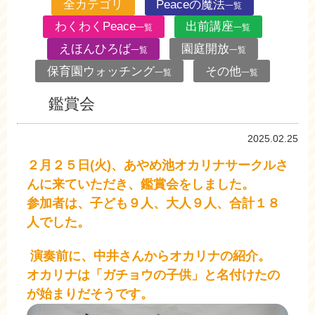
全カテゴリ
Peaceの魔法
一覧
わくわくPeace
出前講座
一覧
一覧
えほんひろば
園庭開放
一覧
一覧
保育園ウォッチング
その他
一覧
一覧
鑑賞会
2025.02.25
２月２５日(火)、あやめ池オカリナサークルさ
んに来ていただき、鑑賞会をしました。
参加者は、子ども９人、大人９人、合計１８
人でした。
演奏前に、中井さんからオカリナの紹介。
オカリナは「ガチョウの子供」と名付けたの
が始まりだそうです。