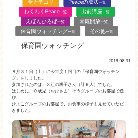
全カテゴリ
Peaceの魔法
一覧
わくわくPeace
出前講座
一覧
一覧
えほんひろば
園庭開放
一覧
一覧
保育園ウォッチング
その他
一覧
一覧
保育園ウォッチング
2019.08.31
８月３１日（土）に今年度１回目の「保育園ウォッチン
グ」をしました。
参加されたのは、３組の親子さん（計９人）でした。
はじめに、０歳児（おひさま）ぞうグループのお部屋で遊
び、
ひよこグループのお部屋で、お食事の様子も見せていただ
きました。