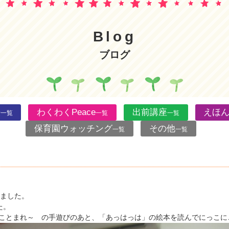
Blog
ブログ
法
わくわくPeace
出前講座
えほ
一覧
一覧
一覧
保育園ウォッチング
その他
一覧
一覧
しました。
た。
ことまれ～ の手遊びのあと、「あっはっは」の絵本を読んでにっこにこ