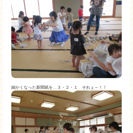
細かくなった新聞紙を…３・２・１ それぇ～！！