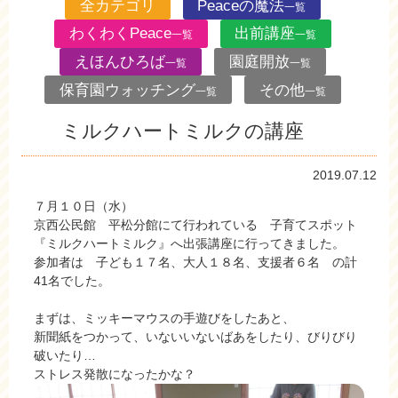
全カテゴリ
Peaceの魔法
一覧
わくわくPeace
出前講座
一覧
一覧
えほんひろば
園庭開放
一覧
一覧
保育園ウォッチング
その他
一覧
一覧
ミルクハートミルクの講座
2019.07.12
７月１０日（水）
京西公民館 平松分館にて行われている 子育てスポット
『ミルクハートミルク』へ出張講座に行ってきました。
参加者は 子ども１７名、大人１８名、支援者６名 の計
41名でした。
まずは、ミッキーマウスの手遊びをしたあと、
新聞紙をつかって、いないいないばあをしたり、びりびり
破いたり…
ストレス発散になったかな？