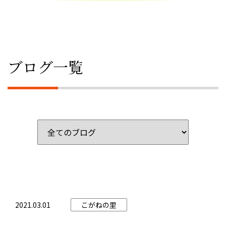
ブログ一覧
施
設
を
選
ぶ:
2021.03.01
こがねの里