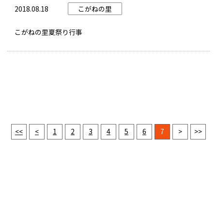
2018.08.18
こがねの里
こがねの里夏祭り行事
<<
<
1
2
3
4
5
6
7
>
>>